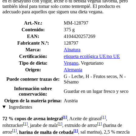
en el desayuno con yogur, leche o tu bebida vegetal favorita, pero
también ideal para tomar solo como tentempié. El producto es
adecuado para aquellos que siguen una dieta vegana.
Art.-Nr.:
MM-128797
Contenido:
375 g
EAN:
4104420257269
Fabricante N.º:
128797
Marca:
Alnatura
Certificación:
etiqueta ecológica UE/no UE
Tipo de dieta:
Vegano
, Vegetariano
Origen:
Alemania
G - Leche, H - Frutos secos, N -
Puede contener trazas de:
Sésamo
Información sobre
Guardar en un lugar fresco y seco
conservación:
Origen de la materia prima:
Austria
Ingredientes
[1]
[1]
72 % copos de avena integral
, Aceite de girasol
,
[1]
[1]
[1]
rohrzucker
, jarabe de maíz
, extruido de arroz
(harina de
[1]
[1]
arroz
,
harina de malta de cebada
, sal marina), 2,5 % mezcla