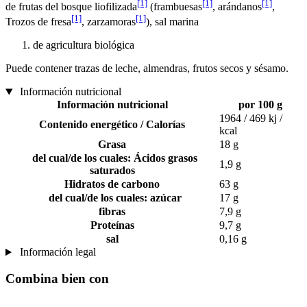
[1]
[1]
[1]
de frutas del bosque liofilizada
(frambuesas
, arándanos
,
[1]
[1]
Trozos de fresa
, zarzamoras
), sal marina
de agricultura biológica
Puede contener trazas de leche, almendras, frutos secos y sésamo.
Información nutricional
Información nutricional
por 100 g
1964 / 469 kj /
Contenido energético / Calorías
kcal
Grasa
18 g
del cual/de los cuales: Ácidos grasos
1,9 g
saturados
Hidratos de carbono
63 g
del cual/de los cuales: azúcar
17 g
fibras
7,9 g
Proteínas
9,7 g
sal
0,16 g
Información legal
Combina bien con