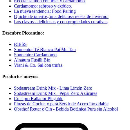
Receta: salmón con miel y cardamomo
Cardamomo: sabroso y exótico.
La nueva tendencia: Food Pairing
Quiche de puerros, una deliciosa receta de invierno.
Los clavos - deliciosos y con propiedades curativas
Descubre Piccantino:
RIESS
Sonnentor Té Blanco Pai Mu Tan
Sonnentor Cardamomo
Alnatura Fusilli Bio
Viani & Co. Sal con trufas
Productos nuevos:
Sodastream Drink Mix - Lima Limón Zero
Sodastream Drink Mix - Pepsi Zero Azúcares
Cuisipro Rallador Plegable
Pinzas de Cocina y para Servir de Acero Inoxidable
Obsthof Retter o'Cin - Bebida Botánica Pura sin Alcohol