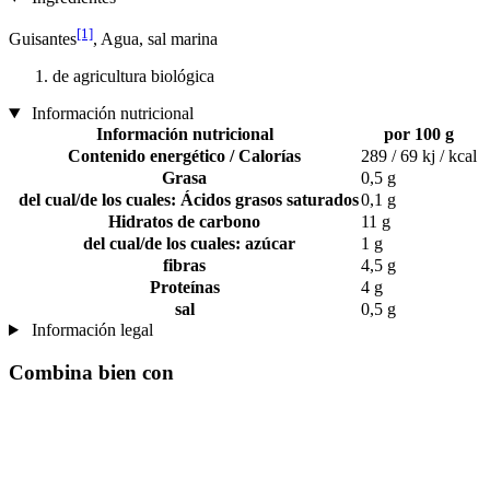
[1]
Guisantes
, Agua, sal marina
de agricultura biológica
Información nutricional
Información nutricional
por 100 g
Contenido energético / Calorías
289 / 69 kj / kcal
Grasa
0,5 g
del cual/de los cuales: Ácidos grasos saturados
0,1 g
Hidratos de carbono
11 g
del cual/de los cuales: azúcar
1 g
fibras
4,5 g
Proteínas
4 g
sal
0,5 g
Información legal
Combina bien con