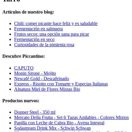
Artículos de nuestro blog:
Chili: comer picante hace feliz y es saludable
Fermentación en salmuera
Frutos secos: una opción sana para picar
Fermentación en seco
Curiosidades de la pimienta rosa
Descubre Piccantino:
CAPUTO
Monin Sirope - Mojito
Nescafé Gold - Descafeinado
Express - Risotto con Tomarte y Especias Italianas
Alnatura Miel de Flores Mixtas Bio
Productos nuevos:
Dopper Steel - 350 ml
Mercato Della Frutta - Set 6 Tazas Apilables - Colores Mixtos
Papilla con Leche de Cabra Bio - Avena Integral
Sodastream Drink Mix - Schwip Schwap