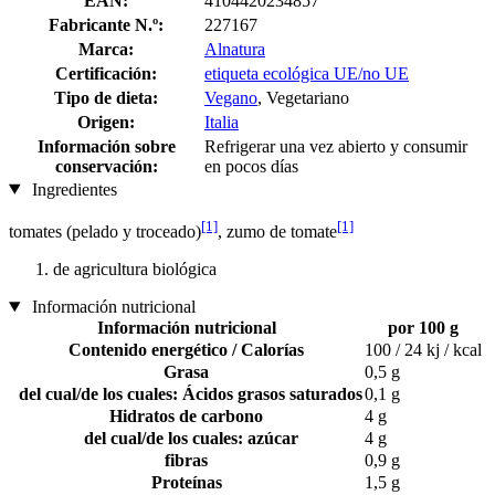
EAN:
4104420234857
Fabricante N.º:
227167
Marca:
Alnatura
Certificación:
etiqueta ecológica UE/no UE
Tipo de dieta:
Vegano
, Vegetariano
Origen:
Italia
Información sobre
Refrigerar una vez abierto y consumir
conservación:
en pocos días
Ingredientes
[1]
[1]
tomates (pelado y troceado)
, zumo de tomate
de agricultura biológica
Información nutricional
Información nutricional
por 100 g
Contenido energético / Calorías
100 / 24 kj / kcal
Grasa
0,5 g
del cual/de los cuales: Ácidos grasos saturados
0,1 g
Hidratos de carbono
4 g
del cual/de los cuales: azúcar
4 g
fibras
0,9 g
Proteínas
1,5 g