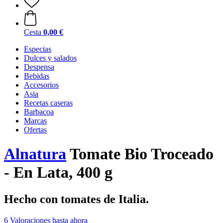
Cesta
0,00 €
Especias
Dulces y salados
Despensa
Bebidas
Accesorios
Asia
Recetas caseras
Barbacoa
Marcas
Ofertas
Alnatura
Tomate Bio Troceado
- En Lata, 400 g
Hecho con tomates de Italia.
6 Valoraciones hasta ahora