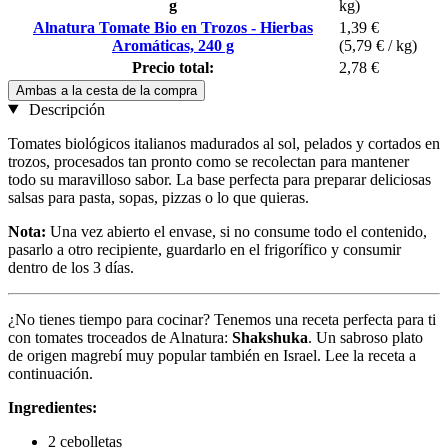
g
kg)
Alnatura Tomate Bio en Trozos - Hierbas
1,39 €
Aromáticas, 240 g
(5,79 € / kg)
Precio total:
2,78 €
Ambas a la cesta de la compra
Descripción
Tomates biológicos italianos madurados al sol, pelados y cortados en
trozos, procesados tan pronto como se recolectan para mantener
todo su maravilloso sabor. La base perfecta para preparar deliciosas
salsas para pasta, sopas, pizzas o lo que quieras.
Nota:
Una vez abierto el envase, si no consume todo el contenido,
pasarlo a otro recipiente, guardarlo en el frigorífico y consumir
dentro de los 3 días.
¿No tienes tiempo para cocinar? Tenemos una receta perfecta para ti
con tomates troceados de Alnatura:
Shakshuka
. Un sabroso plato
de origen magrebí muy popular también en Israel. Lee la receta a
continuación.
Ingredientes:
2 cebolletas