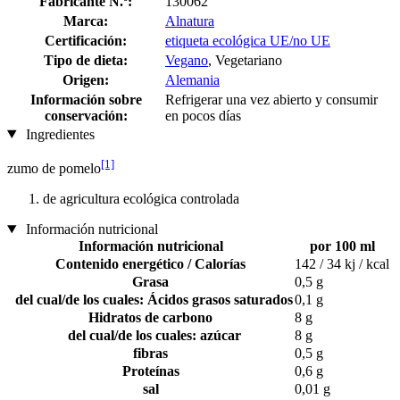
Fabricante N.º:
130062
Marca:
Alnatura
Certificación:
etiqueta ecológica UE/no UE
Tipo de dieta:
Vegano
, Vegetariano
Origen:
Alemania
Información sobre
Refrigerar una vez abierto y consumir
conservación:
en pocos días
Ingredientes
[1]
zumo de pomelo
de agricultura ecológica controlada
Información nutricional
Información nutricional
por 100 ml
Contenido energético / Calorías
142 / 34 kj / kcal
Grasa
0,5 g
del cual/de los cuales: Ácidos grasos saturados
0,1 g
Hidratos de carbono
8 g
del cual/de los cuales: azúcar
8 g
fibras
0,5 g
Proteínas
0,6 g
sal
0,01 g