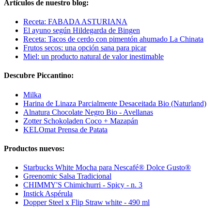
Artículos de nuestro blog:
Receta: FABADA ASTURIANA
El ayuno según Hildegarda de Bingen
Receta: Tacos de cerdo con pimentón ahumado La Chinata
Frutos secos: una opción sana para picar
Miel: un producto natural de valor inestimable
Descubre Piccantino:
Milka
Harina de Linaza Parcialmente Desaceitada Bio (Naturland)
Alnatura Chocolate Negro Bio - Avellanas
Zotter Schokoladen Coco + Mazapán
KELOmat Prensa de Patata
Productos nuevos:
Starbucks White Mocha para Nescafé® Dolce Gusto®
Greenomic Salsa Tradicional
CHIMMY'S Chimichurri - Spicy - n. 3
Instick Aspérula
Dopper Steel x Flip Straw white - 490 ml