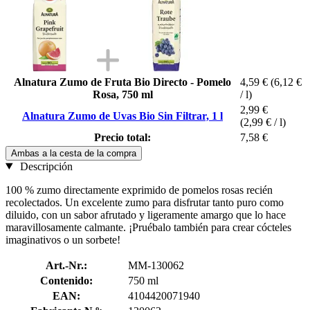
Alnatura Zumo de Fruta Bio Directo - Pomelo
4,59 €
(6,12 €
Rosa, 750 ml
/ l)
2,99 €
Alnatura Zumo de Uvas Bio Sin Filtrar, 1 l
(2,99 € / l)
Precio total:
7,58 €
Ambas a la cesta de la compra
Descripción
100 % zumo directamente exprimido de pomelos rosas recién
recolectados. Un excelente zumo para disfrutar tanto puro como
diluido, con un sabor afrutado y ligeramente amargo que lo hace
maravillosamente calmante. ¡Pruébalo también para crear cócteles
imaginativos o un sorbete!
Art.-Nr.:
MM-130062
Contenido:
750 ml
EAN:
4104420071940