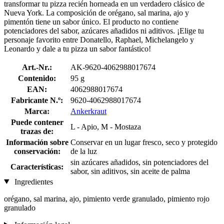
transformar tu pizza recién horneada en un verdadero clásico de
Nueva York. La composición de orégano, sal marina, ajo y
pimentón tiene un sabor único. El producto no contiene
potenciadores del sabor, azúcares añadidos ni aditivos. ¡Elige tu
personaje favorito entre Donatello, Raphael, Michelangelo y
Leonardo y dale a tu pizza un sabor fantástico!
Art.-Nr.:
AK-9620-4062988017674
Contenido:
95 g
EAN:
4062988017674
Fabricante N.º:
9620-4062988017674
Marca:
Ankerkraut
Puede contener
L - Apio, M - Mostaza
trazas de:
Información sobre
Conservar en un lugar fresco, seco y protegido
conservación:
de la luz
sin azúcares añadidos, sin potenciadores del
Características:
sabor, sin aditivos, sin aceite de palma
Ingredientes
orégano, sal marina, ajo, pimiento verde granulado, pimiento rojo
granulado