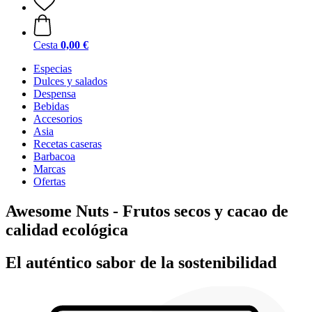
Cesta
0,00 €
Especias
Dulces y salados
Despensa
Bebidas
Accesorios
Asia
Recetas caseras
Barbacoa
Marcas
Ofertas
Awesome Nuts - Frutos secos y cacao de
calidad ecológica
El auténtico sabor de la sostenibilidad