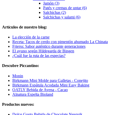
Jamón (3)
Patés y cremas de untar (6)
Salchichas (2)
Salchichas y salami (6)
Artículos de nuestro blog:
La elección de la carne
Receta: Tacos de cerdo con pimentón ahumado La Chinata
Frierss: Sabor auténtico durante generaciones
El ayuno según Hildegarda de Bingen
¿Cuál fue la ruta de las especias?
Descubre Piccantino:
Monin
Birkmann Mini Molde para Galletas - Conejito
Birkmann Espátula Acodada Mini Easy Baking
OATLY Bebida de Avena - Cacao
Alnatura Espelta Bioland
Productos nuevos:
Dolce Gusto Bebida de Chocolate Nesquik