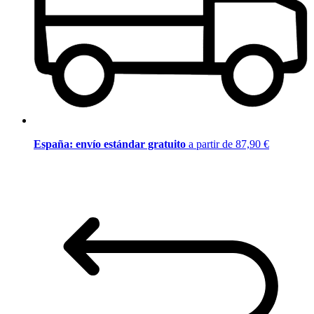
España: envío estándar gratuito
a partir de 87,90 €