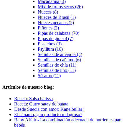
Macadamia (3)
Mix de frutos secos (26)
Nueces (8)
Nueces de Brasil (1)
Nueces pecanas (2)
Piñones (2)
Pipas de calabaza (70)
Pipas de girasol (7)
Pistachos (3)
Psyllium (10)
Semillas de amapola (4)
Semillas de cáñamo (6)
Semillas de chía (11)
Semillas de lino (11)
Sésamo (11)
Artículos de nuestro blog:
Receta: Salsa harissa
Receta: Curry satay de batata
Desde Suecia con amor: Kanelbullar!
El cáñamo, ¿un producto milagroso?
Baby Affair - La combinación adecuada de nutrientes para
bebés