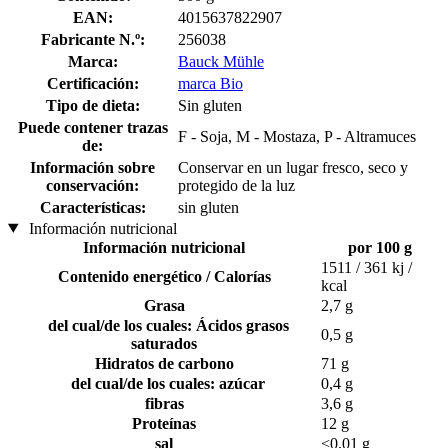
EAN:
4015637822907
Fabricante N.º:
256038
Marca:
Bauck Mühle
Certificación:
marca Bio
Tipo de dieta:
Sin gluten
Puede contener trazas
F - Soja, M - Mostaza, P - Altramuces
de:
Información sobre
Conservar en un lugar fresco, seco y
conservación:
protegido de la luz
Características:
sin gluten
Información nutricional
Información nutricional
por 100 g
1511 / 361 kj /
Contenido energético / Calorías
kcal
Grasa
2,7 g
del cual/de los cuales: Ácidos grasos
0,5 g
saturados
Hidratos de carbono
71 g
del cual/de los cuales: azúcar
0,4 g
fibras
3,6 g
Proteínas
12 g
sal
<0,01 g