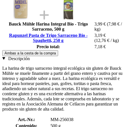
Bauck Mühle Harina Integral Bio - Trigo
3,99 €
(7,98 € /
Sarraceno, 500 g
kg)
Rapunzel Pasta de Trigo Sarraceno Bio -
3,19 €
Spaghetti, 250 g
(12,76 € / kg)
Precio total:
7,18 €
Ambas a la cesta de la compra
Descripción
La harina de trigo sarraceno integral ecológica sin gluten de Bauck
Mühle se muele finamente a partir del grano entero y cautiva por su
intenso y agradable sabor a nuez. La harina ecológica es versátil e
ideal para hornear pasteles, pan, gofres, tortitas o pasta fresca,
añadiendo un sabor natural a sus recetas. El trigo sarraceno no
contiene gluten y es una excelente alternativa a las harinas
tradicionales. Además, cada lote se comprueba en laboratorio y se
registra en la Asociación Alemana de Celíacos para garantizar un
producto sin gluten de alta calidad.
Art.-Nr.:
MM-256038
Contenido:
500 g