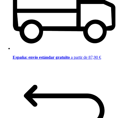
España: envío estándar gratuito
a partir de 87,90 €