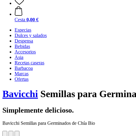
Cesta
0,00 €
Especias
Dulces y salados
Despensa
Bebidas
Accesorios
Asia
Recetas caseras
Barbacoa
Marcas
Ofertas
Bavicchi
Semillas para Germina
Simplemente delicioso.
Bavicchi Semillas para Germinados de Chía Bio