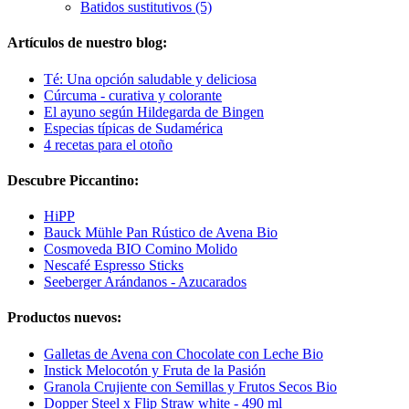
Batidos sustitutivos (5)
Artículos de nuestro blog:
Té: Una opción saludable y deliciosa
Cúrcuma - curativa y colorante
El ayuno según Hildegarda de Bingen
Especias típicas de Sudamérica
4 recetas para el otoño
Descubre Piccantino:
HiPP
Bauck Mühle Pan Rústico de Avena Bio
Cosmoveda BIO Comino Molido
Nescafé Espresso Sticks
Seeberger Arándanos - Azucarados
Productos nuevos:
Galletas de Avena con Chocolate con Leche Bio
Instick Melocotón y Fruta de la Pasión
Granola Crujiente con Semillas y Frutos Secos Bio
Dopper Steel x Flip Straw white - 490 ml