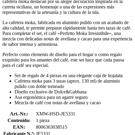
cafetera moka destacan por su alegre decoración inspirada en la
carreta siciliana, un homenaje a una de las expresiones más
representativas de la artesanía y la cultura de la isla.
La cafetera moka, fabricada en aluminio pulido con un acabado de
alta calidad, te permite preparar rápidamente hasta tres tazas de café.
Para completar el set, el café «Perfetto Moka Irresistibile», una
mezcla con delicadas notas de avellana y cacao para una experiencia
de sabor intensa y armoniosa.
Perfecto como elemento de diseño para el hogar o como regalo
exquisito para los amantes del café, este set hace que cada pausa
para el café sea especial.
Set de regalo de 4 piezas en una elegante caja de hojalata
Cafetera moka para 3 tazas (aprox. 130 ml) de aluminio
pulido con doble torneado
Diseño exclusivo de Dolce&Gabbana
Asa ergonómica para un agarre seguro
Mezcla de café con notas de avellana y cacao
Art.-Nr.:
XMW-HSD-JE5331
Contenido:
1 pieza
EAN:
8006363038515
Fabricante N.º:
JE5331