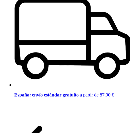
España: envío estándar gratuito
a partir de 87,90 €