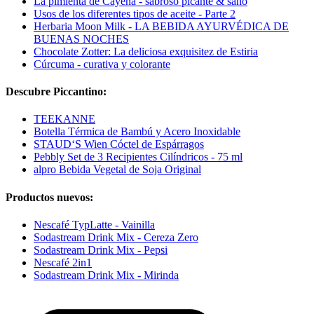
La pimienta de Cayena - sabroso picante & sano
Usos de los diferentes tipos de aceite - Parte 2
Herbaria Moon Milk - LA BEBIDA AYURVÉDICA DE
BUENAS NOCHES
Chocolate Zotter: La deliciosa exquisitez de Estiria
Cúrcuma - curativa y colorante
Descubre Piccantino:
TEEKANNE
Botella Térmica de Bambú y Acero Inoxidable
STAUD‘S Wien Cóctel de Espárragos
Pebbly Set de 3 Recipientes Cilíndricos - 75 ml
alpro Bebida Vegetal de Soja Original
Productos nuevos:
Nescafé TypLatte - Vainilla
Sodastream Drink Mix - Cereza Zero
Sodastream Drink Mix - Pepsi
Nescafé 2in1
Sodastream Drink Mix - Mirinda