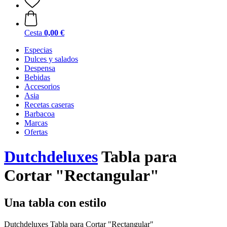
Cesta
0,00 €
Especias
Dulces y salados
Despensa
Bebidas
Accesorios
Asia
Recetas caseras
Barbacoa
Marcas
Ofertas
Dutchdeluxes
Tabla para
Cortar "Rectangular"
Una tabla con estilo
Dutchdeluxes Tabla para Cortar "Rectangular"