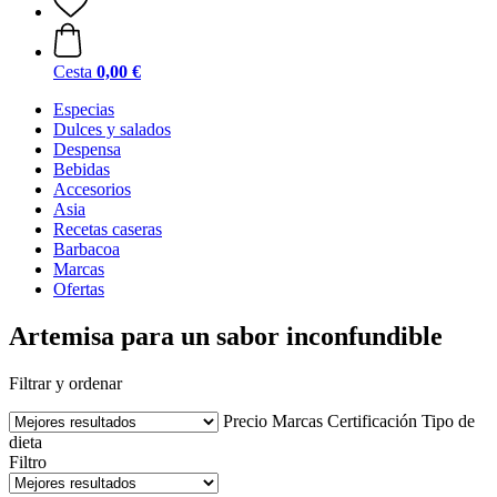
Cesta
0,00 €
Especias
Dulces y salados
Despensa
Bebidas
Accesorios
Asia
Recetas caseras
Barbacoa
Marcas
Ofertas
Artemisa para un sabor inconfundible
Filtrar y ordenar
Precio
Marcas
Certificación
Tipo de
dieta
Filtro