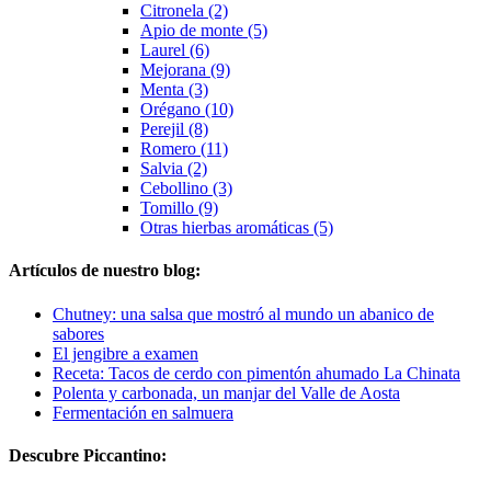
Citronela (2)
Apio de monte (5)
Laurel (6)
Mejorana (9)
Menta (3)
Orégano (10)
Perejil (8)
Romero (11)
Salvia (2)
Cebollino (3)
Tomillo (9)
Otras hierbas aromáticas (5)
Artículos de nuestro blog:
Chutney: una salsa que mostró al mundo un abanico de
sabores
El jengibre a examen
Receta: Tacos de cerdo con pimentón ahumado La Chinata
Polenta y carbonada, un manjar del Valle de Aosta
Fermentación en salmuera
Descubre Piccantino: