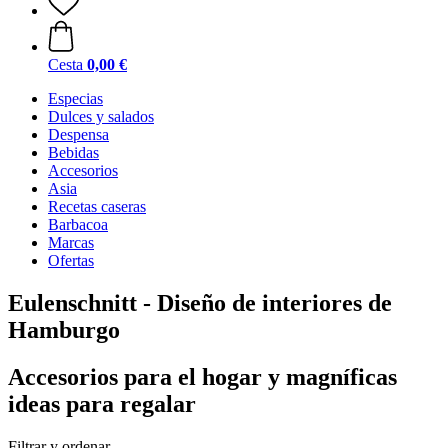
Cesta
0,00 €
Especias
Dulces y salados
Despensa
Bebidas
Accesorios
Asia
Recetas caseras
Barbacoa
Marcas
Ofertas
Eulenschnitt - Diseño de interiores de
Hamburgo
Accesorios para el hogar y magníficas
ideas para regalar
Filtrar y ordenar