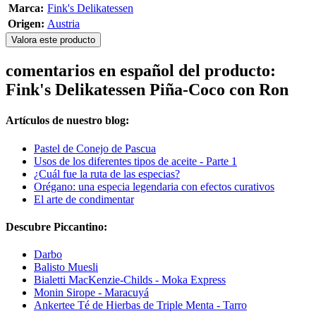
Marca:
Fink's Delikatessen
Origen:
Austria
Valora este producto
comentarios en español del producto:
Fink's Delikatessen Piña-Coco con Ron
Artículos de nuestro blog:
Pastel de Conejo de Pascua
Usos de los diferentes tipos de aceite - Parte 1
¿Cuál fue la ruta de las especias?
Orégano: una especia legendaria con efectos curativos
El arte de condimentar
Descubre Piccantino:
Darbo
Balisto Muesli
Bialetti MacKenzie-Childs - Moka Express
Monin Sirope - Maracuyá
Ankertee Té de Hierbas de Triple Menta - Tarro