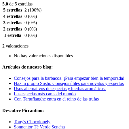
5,0
de 5 estrellas
5 estrellas
2
(100%)
4 estrellas
0
(0%)
3 estrellas
0
(0%)
2 estrellas
0
(0%)
1 estrella
0
(0%)
2
valoraciones
No hay valoraciones disponibles.
Artículos de nuestro blog:
Consejos para la barbacoa. ¡Para empezar bien la temporada!
Haz tu propio Sushi: Consejos útiles para novatos y expertos
Usos alternativos de especias y hierbas aromáticas.
Las especias más caras del mundo
Con Tartuflanghe entra en el reino de las trufas
Descubre Piccantino:
Tony's Chocolonely
Sonnentor Té Verde Sencha