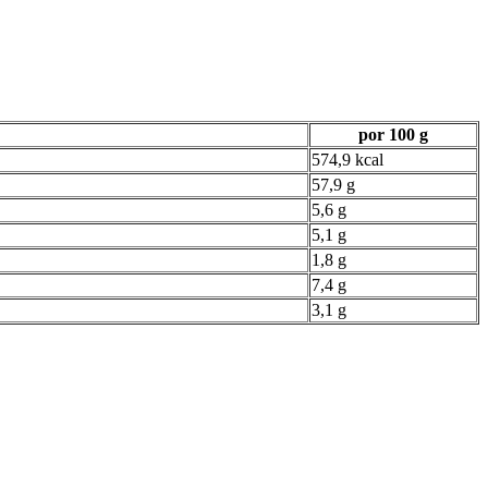
por 100 g
574,9 kcal
57,9 g
5,6 g
5,1 g
1,8 g
7,4 g
3,1 g