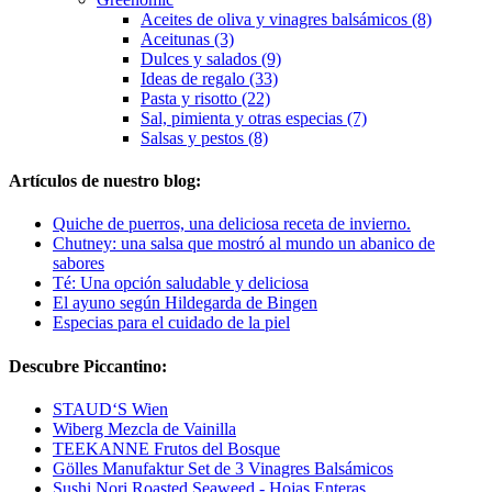
Aceites de oliva y vinagres balsámicos (8)
Aceitunas (3)
Dulces y salados (9)
Ideas de regalo (33)
Pasta y risotto (22)
Sal, pimienta y otras especias (7)
Salsas y pestos (8)
Artículos de nuestro blog:
Quiche de puerros, una deliciosa receta de invierno.
Chutney: una salsa que mostró al mundo un abanico de
sabores
Té: Una opción saludable y deliciosa
El ayuno según Hildegarda de Bingen
Especias para el cuidado de la piel
Descubre Piccantino:
STAUD‘S Wien
Wiberg Mezcla de Vainilla
TEEKANNE Frutos del Bosque
Gölles Manufaktur Set de 3 Vinagres Balsámicos
Sushi Nori Roasted Seaweed - Hojas Enteras