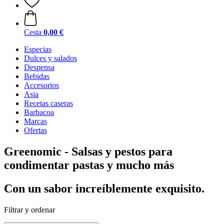
Cesta
0,00 €
Especias
Dulces y salados
Despensa
Bebidas
Accesorios
Asia
Recetas caseras
Barbacoa
Marcas
Ofertas
Greenomic - Salsas y pestos para
condimentar pastas y mucho más
Con un sabor increíblemente exquisito.
Filtrar y ordenar