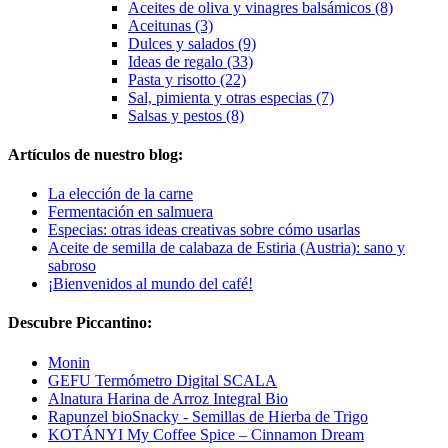
Aceites de oliva y vinagres balsámicos (8)
Aceitunas (3)
Dulces y salados (9)
Ideas de regalo (33)
Pasta y risotto (22)
Sal, pimienta y otras especias (7)
Salsas y pestos (8)
Artículos de nuestro blog:
La elección de la carne
Fermentación en salmuera
Especias: otras ideas creativas sobre cómo usarlas
Aceite de semilla de calabaza de Estiria (Austria): sano y
sabroso
¡Bienvenidos al mundo del café!
Descubre Piccantino:
Monin
GEFU Termómetro Digital SCALA
Alnatura Harina de Arroz Integral Bio
Rapunzel bioSnacky - Semillas de Hierba de Trigo
KOTÁNYI My Coffee Spice – Cinnamon Dream