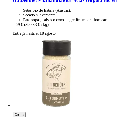
Gutbehütet Pilzmanufaktur
Setas Gírgola Bio en
Setas bio de Estiria (Austria).
Secado suavemente.
Para sopas, salsas o como ingrediente para hornear.
4,69 €
(390,83 € / kg)
Entrega hasta el 18 agosto
Cesta