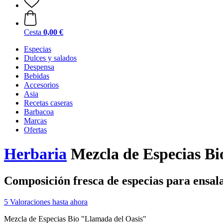
Cesta
0,00 €
Especias
Dulces y salados
Despensa
Bebidas
Accesorios
Asia
Recetas caseras
Barbacoa
Marcas
Ofertas
Herbaria
Mezcla de Especias Bi
Composición fresca de especias para ensala
5 Valoraciones hasta ahora
Mezcla de Especias Bio "Llamada del Oasis"