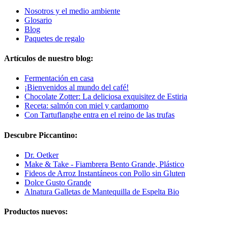
Nosotros y el medio ambiente
Glosario
Blog
Paquetes de regalo
Artículos de nuestro blog:
Fermentación en casa
¡Bienvenidos al mundo del café!
Chocolate Zotter: La deliciosa exquisitez de Estiria
Receta: salmón con miel y cardamomo
Con Tartuflanghe entra en el reino de las trufas
Descubre Piccantino:
Dr. Oetker
Make & Take - Fiambrera Bento Grande, Plástico
Fideos de Arroz Instantáneos con Pollo sin Gluten
Dolce Gusto Grande
Alnatura Galletas de Mantequilla de Espelta Bio
Productos nuevos: