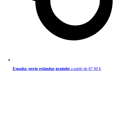
España: envío estándar gratuito
a partir de 87,90 €