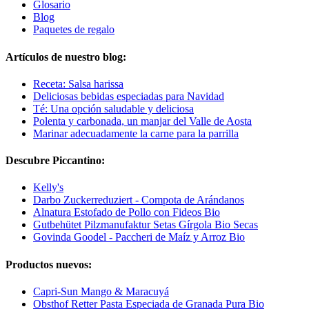
Glosario
Blog
Paquetes de regalo
Artículos de nuestro blog:
Receta: Salsa harissa
Deliciosas bebidas especiadas para Navidad
Té: Una opción saludable y deliciosa
Polenta y carbonada, un manjar del Valle de Aosta
Marinar adecuadamente la carne para la parrilla
Descubre Piccantino:
Kelly's
Darbo Zuckerreduziert - Compota de Arándanos
Alnatura Estofado de Pollo con Fideos Bio
Gutbehütet Pilzmanufaktur Setas Gírgola Bio Secas
Govinda Goodel - Paccheri de Maíz y Arroz Bio
Productos nuevos:
Capri-Sun Mango & Maracuyá
Obsthof Retter Pasta Especiada de Granada Pura Bio