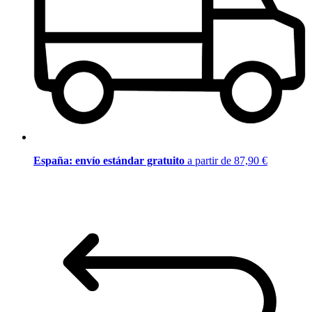
España: envío estándar gratuito
a partir de 87,90 €