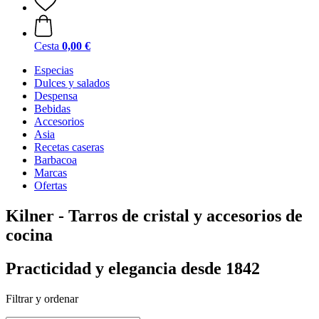
Cesta
0,00 €
Especias
Dulces y salados
Despensa
Bebidas
Accesorios
Asia
Recetas caseras
Barbacoa
Marcas
Ofertas
Kilner - Tarros de cristal y accesorios de
cocina
Practicidad y elegancia desde 1842
Filtrar y ordenar