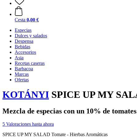
Cesta
0,00 €
Especias
Dulces y salados
Despensa
Bebidas
Accesorios
Asia
Recetas caseras
Barbacoa
Marcas
Ofertas
KOTÁNYI
SPICE UP MY SALAD 
Mezcla de especias con un 10% de tomates
5 Valoraciones hasta ahora
SPICE UP MY SALAD Tomate - Hierbas Aromáticas