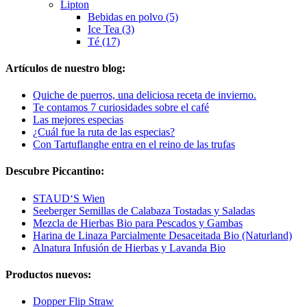
Lipton
Bebidas en polvo (5)
Ice Tea (3)
Té (17)
Artículos de nuestro blog:
Quiche de puerros, una deliciosa receta de invierno.
Te contamos 7 curiosidades sobre el café
Las mejores especias
¿Cuál fue la ruta de las especias?
Con Tartuflanghe entra en el reino de las trufas
Descubre Piccantino:
STAUD‘S Wien
Seeberger Semillas de Calabaza Tostadas y Saladas
Mezcla de Hierbas Bio para Pescados y Gambas
Harina de Linaza Parcialmente Desaceitada Bio (Naturland)
Alnatura Infusión de Hierbas y Lavanda Bio
Productos nuevos:
Dopper Flip Straw