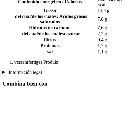
Contenido energético / Calorías
kcal
Grasa
13,4 g
del cual/de los cuales: Ácidos grasos
7,8 g
saturados
Hidratos de carbono
7,6 g
del cual/de los cuales: azúcar
2,7 g
fibras
0,4 g
Proteínas
1,7 g
sal
1,1 g
verzehrfertiges Produkt
Información legal
Combina bien con