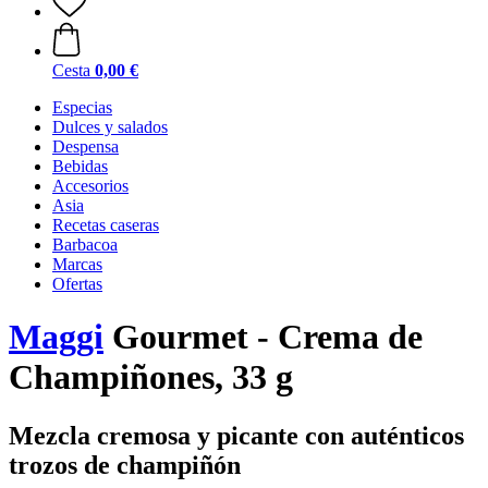
Cesta
0,00 €
Especias
Dulces y salados
Despensa
Bebidas
Accesorios
Asia
Recetas caseras
Barbacoa
Marcas
Ofertas
Maggi
Gourmet - Crema de
Champiñones, 33 g
Mezcla cremosa y picante con auténticos
trozos de champiñón