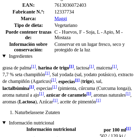
EAN:
7613036072403
Fabricante N.º:
12337734
Marca:
Maggi
Tipo de dieta:
Vegetariano
Puede contener trazas
C - Huevos, F - Soja, L - Apio, M -
de:
Mostaza
Información sobre
Conservar en un lugar fresco, seco y
conservación:
protegido de la luz
Ingredientes
[1]
[1]
[1]
[1]
grasa de palma
,
harina de trigo
, lactosa
, maicena
,
[1]
7,7 % seta champiñón
, Sal yodada (sal, yodato potásico), extracto
[1]
[1]
de champiñón (Agaricus)
,
especias
(
trigo
), sal,
[1]
[1]
lactalbúmina
, especias
(pimienta, cúrcuma (Curcuma longa)),
[1]
[1]
[1]
aroma natural a ajo
,
azúcar de caramelo
, aromas naturales
,
[1]
[1]
aromas (
Lactosa
), Azúcar
, aceite de pimentón
Naturbelassene Zutaten
Información nutricional
[1]
Información nutricional
por 100 ml
502 / 120 kj /