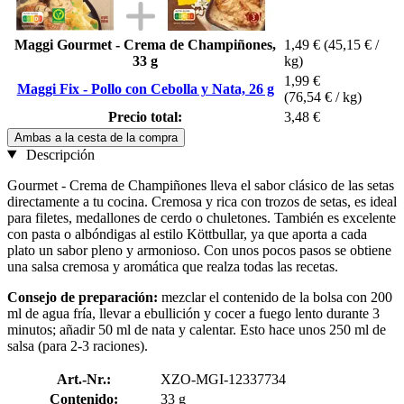
Maggi Gourmet - Crema de Champiñones,
1,49 €
(45,15 € /
33 g
kg)
1,99 €
Maggi Fix - Pollo con Cebolla y Nata, 26 g
(76,54 € / kg)
Precio total:
3,48 €
Ambas a la cesta de la compra
Descripción
Gourmet - Crema de Champiñones lleva el sabor clásico de las setas
directamente a tu cocina. Cremosa y rica con trozos de setas, es ideal
para filetes, medallones de cerdo o chuletones. También es excelente
con pasta o albóndigas al estilo Köttbullar, ya que aporta a cada
plato un sabor pleno y armonioso. Con unos pocos pasos se obtiene
una salsa cremosa y aromática que realza todas las recetas.
Consejo de preparación:
mezclar el contenido de la bolsa con 200
ml de agua fría, llevar a ebullición y cocer a fuego lento durante 3
minutos; añadir 50 ml de nata y calentar. Esto hace unos 250 ml de
salsa (para 2-3 raciones).
Art.-Nr.:
XZO-MGI-12337734
Contenido:
33 g