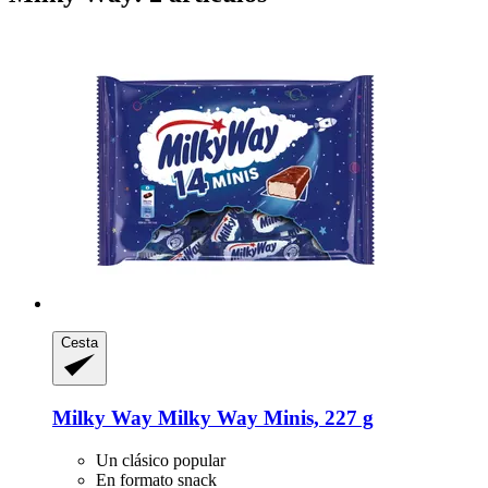
Cesta
Milky Way
Milky Way Minis, 227 g
Un clásico popular
En formato snack