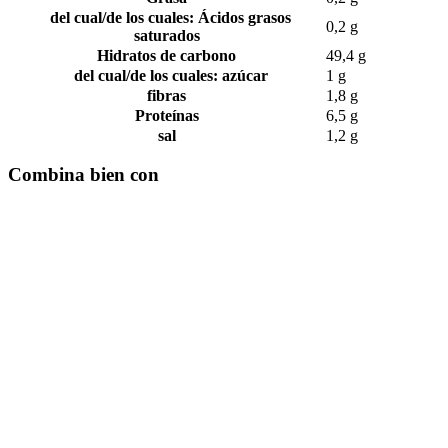
del cual/de los cuales: Ácidos grasos
0,2 g
saturados
Hidratos de carbono
49,4 g
del cual/de los cuales: azúcar
1 g
fibras
1,8 g
Proteínas
6,5 g
sal
1,2 g
Combina bien con