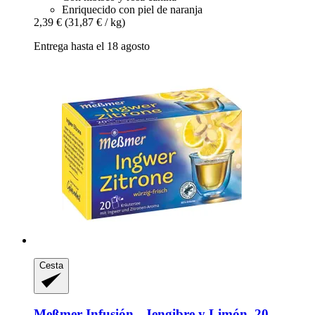
Enriquecido con piel de naranja
2,39 €
(31,87 € / kg)
Entrega hasta el 18 agosto
Cesta
Meßmer
Infusión -​ Jengibre y Limón, 20