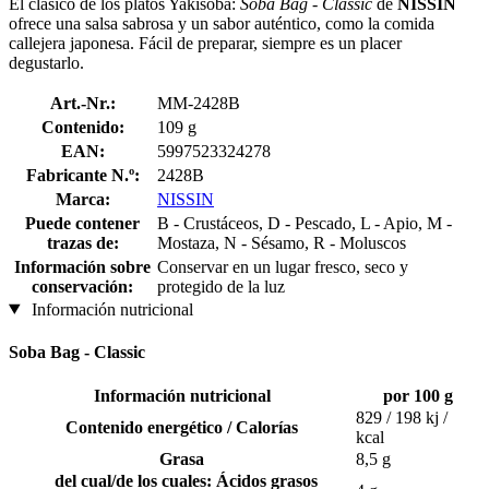
El clásico de los platos Yakisoba:
Soba Bag - Classic
de
NISSIN
ofrece una salsa sabrosa y un sabor auténtico, como la comida
callejera japonesa. Fácil de preparar, siempre es un placer
degustarlo.
Art.-Nr.:
MM-2428B
Contenido:
109 g
EAN:
5997523324278
Fabricante N.º:
2428B
Marca:
NISSIN
Puede contener
B - Crustáceos, D - Pescado, L - Apio, M -
trazas de:
Mostaza, N - Sésamo, R - Moluscos
Información sobre
Conservar en un lugar fresco, seco y
conservación:
protegido de la luz
Información nutricional
Soba Bag - Classic
Información nutricional
por 100 g
829 / 198 kj /
Contenido energético / Calorías
kcal
Grasa
8,5 g
del cual/de los cuales: Ácidos grasos