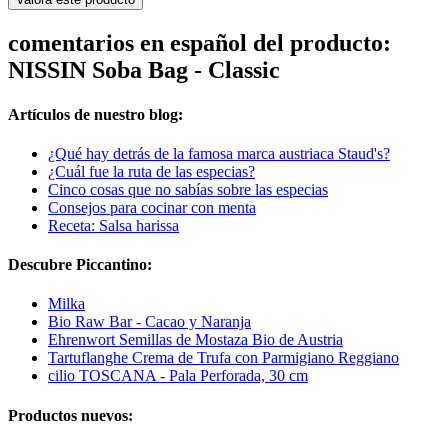
comentarios en español del producto:
NISSIN Soba Bag - Classic
Artículos de nuestro blog:
¿Qué hay detrás de la famosa marca austriaca Staud's?
¿Cuál fue la ruta de las especias?
Cinco cosas que no sabías sobre las especias
Consejos para cocinar con menta
Receta: Salsa harissa
Descubre Piccantino:
Milka
Bio Raw Bar - Cacao y Naranja
Ehrenwort Semillas de Mostaza Bio de Austria
Tartuflanghe Crema de Trufa con Parmigiano Reggiano
cilio TOSCANA - Pala Perforada, 30 cm
Productos nuevos: