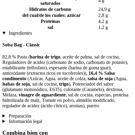
4 g
saturados
Hidratos de carbono
24,9 g
del cual/de los cuales: azúcar
2,8 g
Proteínas
4,2 g
sal
1,2 g
Ingredientes
Soba Bag - Classic
82,8 % Pasta (
harina de trigo
, aceite de palma, sal de cocina,
Reguladores de acidez (carbonato de sodio, carbonato de potasio),
estabilizante (trifosfato), espesante (harina de goma guar),
antioxidante (extractos ricos en tocoferoles)),
16,4 % Salsa
condimento
(Azúcar, Agua, aceite de colza,
salsa de soja
(Agua,
habas de soja
, sal de cocina,
trigo
), Potenciador del sabor
(glutamato monosódico, E635), colorante (Caramelo), dextrosa,
Melaza,
vinagre de aguardiente
, sal de cocina, especias, proteína
hidrolizada de maíz, Tomate en polvo, almidón modificado,
regulador de acidez (ácido cítrico), aromas), puerro
Preparación
Información legal
Combina bien con