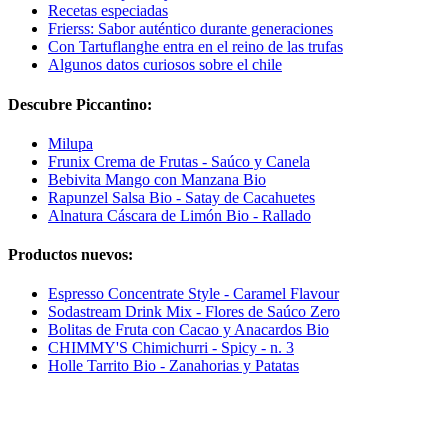
Recetas especiadas
Frierss: Sabor auténtico durante generaciones
Con Tartuflanghe entra en el reino de las trufas
Algunos datos curiosos sobre el chile
Descubre Piccantino:
Milupa
Frunix Crema de Frutas - Saúco y Canela
Bebivita Mango con Manzana Bio
Rapunzel Salsa Bio - Satay de Cacahuetes
Alnatura Cáscara de Limón Bio - Rallado
Productos nuevos:
Espresso Concentrate Style - Caramel Flavour
Sodastream Drink Mix - Flores de Saúco Zero
Bolitas de Fruta con Cacao y Anacardos Bio
CHIMMY'S Chimichurri - Spicy - n. 3
Holle Tarrito Bio - Zanahorias y Patatas