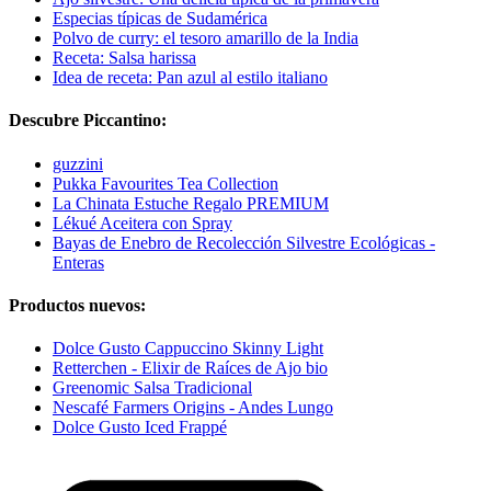
Especias típicas de Sudamérica
Polvo de curry: el tesoro amarillo de la India
Receta: Salsa harissa
Idea de receta: Pan azul al estilo italiano
Descubre Piccantino:
guzzini
Pukka Favourites Tea Collection
La Chinata Estuche Regalo PREMIUM
Lékué Aceitera con Spray
Bayas de Enebro de Recolección Silvestre Ecológicas -
Enteras
Productos nuevos:
Dolce Gusto Cappuccino Skinny Light
Retterchen - Elixir de Raíces de Ajo bio
Greenomic Salsa Tradicional
Nescafé Farmers Origins - Andes Lungo
Dolce Gusto Iced Frappé