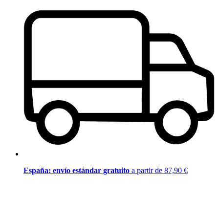
España: envío estándar gratuito
a partir de 87,90 €