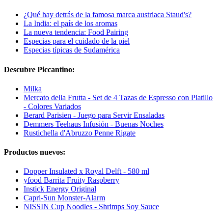
¿Qué hay detrás de la famosa marca austriaca Staud's?
La India: el país de los aromas
La nueva tendencia: Food Pairing
Especias para el cuidado de la piel
Especias típicas de Sudamérica
Descubre Piccantino:
Milka
Mercato della Frutta - Set de 4 Tazas de Espresso con Platillo
- Colores Variados
Berard Parisien - Juego para Servir Ensaladas
Demmers Teehaus Infusión - Buenas Noches
Rustichella d'Abruzzo Penne Rigate
Productos nuevos:
Dopper Insulated x Royal Delft - 580 ml
yfood Barrita Fruity Raspberry
Instick Energy Original
Capri-Sun Monster-Alarm
NISSIN Cup Noodles - Shrimps Soy Sauce