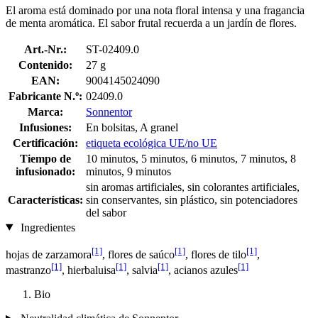
El aroma está dominado por una nota floral intensa y una fragancia
de menta aromática. El sabor frutal recuerda a un jardín de flores.
Art.-Nr.:
ST-02409.0
Contenido:
27 g
EAN:
9004145024090
Fabricante N.º:
02409.0
Marca:
Sonnentor
Infusiones:
En bolsitas, A granel
Certificación:
etiqueta ecológica UE/no UE
Tiempo de
10 minutos, 5 minutos, 6 minutos, 7 minutos, 8
infusionado:
minutos, 9 minutos
sin aromas artificiales, sin colorantes artificiales,
Características:
sin conservantes, sin plástico, sin potenciadores
del sabor
Ingredientes
[1]
[1]
[1]
hojas de zarzamora
, flores de saúco
, flores de tilo
,
[1]
[1]
[1]
[1]
mastranzo
, hierbaluisa
, salvia
, acianos azules
Bio