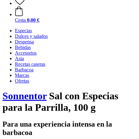
Cesta
0,00 €
Especias
Dulces y salados
Despensa
Bebidas
Accesorios
Asia
Recetas caseras
Barbacoa
Marcas
Ofertas
Sonnentor
Sal con Especias
para la Parrilla, 100 g
Para una experiencia intensa en la
barbacoa