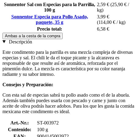
Sonnentor Sal con Especias para la Parrilla,
2,59 €
(25,90 € /
100 g
kg)
Sonnentor Especia para Pollo Asado,
3,99 €
paquete, 35 g
(114,00 € / kg)
Precio total:
6,58 €
Ambas a la cesta de la compra
Descripción
Este condimento para la parrilla es una mezcla compleja de diversas
especias y sal. El chili le da el toque picante y la alcaravea es
responsable de que resulte así de aromática, reforzada por el
pimentón dulce. La mezcla es característica por su color naranja
radiante y su sabor intenso.
Consejos y Preparación:
Con esta sal de especias sabrá tu pollo asado como el de la abuela.
Además también puedes usarla con pescado y carne y junto con
aceite de oliva podrás hacer adobos. Para los que les gusta la comida
mexicana este condimento es ideal.
Art.-Nr.:
ST-003972
Contenido:
100 g
EAN:
9004145003972