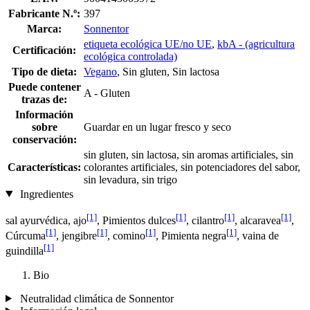
Fabricante N.º:
397
Marca:
Sonnentor
etiqueta ecológica UE/no UE
,
kbA - (agricultura
Certificación:
ecológica controlada)
Tipo de dieta:
Vegano
, Sin gluten, Sin lactosa
Puede contener
A - Gluten
trazas de:
Información
sobre
Guardar en un lugar fresco y seco
conservación:
sin gluten, sin lactosa, sin aromas artificiales, sin
Características:
colorantes artificiales, sin potenciadores del sabor,
sin levadura, sin trigo
Ingredientes
[1]
[1]
[1]
[1]
sal ayurvédica, ajo
, Pimientos dulces
, cilantro
, alcaravea
,
[1]
[1]
[1]
[1]
Cúrcuma
, jengibre
, comino
, Pimienta negra
, vaina de
[1]
guindilla
Bio
Neutralidad climática de Sonnentor