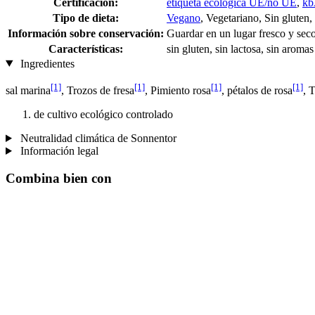
Certificación:
etiqueta ecológica UE/no UE
,
kb
Tipo de dieta:
Vegano
, Vegetariano, Sin gluten,
Información sobre conservación:
Guardar en un lugar fresco y sec
Características:
sin gluten, sin lactosa, sin aromas 
Ingredientes
[1]
[1]
[1]
[1]
sal marina
, Trozos de fresa
, Pimiento rosa
, pétalos de rosa
, 
de cultivo ecológico controlado
Neutralidad climática de Sonnentor
Información legal
Combina bien con