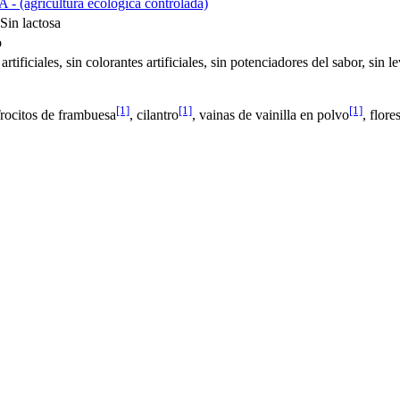
A - (agricultura ecológica controlada)
 Sin lactosa
o
artificiales, sin colorantes artificiales, sin potenciadores del sabor, sin l
[1]
[1]
[1]
Trocitos de frambuesa
, cilantro
, vainas de vainilla en polvo
, flore