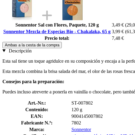
Sonnentor Sal con Flores, Paquete, 120 g
3,49 €
(29,0
Sonnentor Mezcla de Especias Bio - Chakalaka, 65 g
3,99 €
(61,3
Precio total:
7,48 €
Ambas a la cesta de la compra
Descripción
Esta sal tiene un toque agridulce en su composición y encaja a la per
Esta mezcla combina la brisa salada del mar, el olor de las rosas fres
Consejos para la preparación:
Puedes incluso atreverte a ponerla en vainilla o chocolate, pero tambi
Art.-Nr.:
ST-007802
Contenido:
120 g
EAN:
9004145007802
Fabricante N.º:
7802
Marca:
Sonnentor