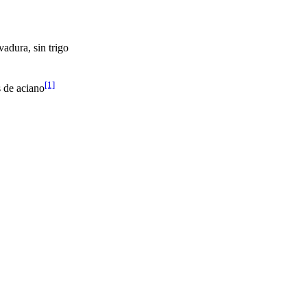
evadura, sin trigo
[1]
s de aciano