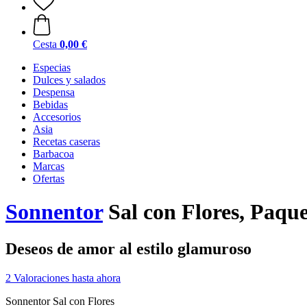
Cesta
0,00 €
Especias
Dulces y salados
Despensa
Bebidas
Accesorios
Asia
Recetas caseras
Barbacoa
Marcas
Ofertas
Sonnentor
Sal con Flores, Paque
Deseos de amor al estilo glamuroso
2 Valoraciones hasta ahora
Sonnentor Sal con Flores