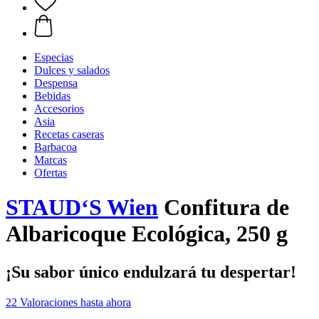
Especias
Dulces y salados
Despensa
Bebidas
Accesorios
Asia
Recetas caseras
Barbacoa
Marcas
Ofertas
STAUD‘S Wien
Confitura de
Albaricoque Ecológica, 250 g
¡Su sabor único endulzará tu despertar!
22 Valoraciones hasta ahora