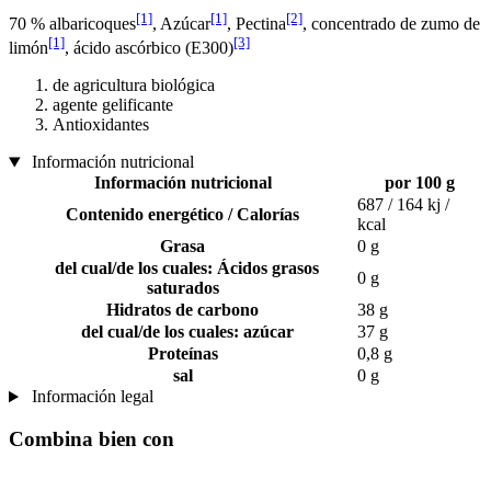
[1]
[1]
[2]
70 % albaricoques
, Azúcar
, Pectina
, concentrado de zumo de
[1]
[3]
limón
, ácido ascórbico (E300)
de agricultura biológica
agente gelificante
Antioxidantes
Información nutricional
Información nutricional
por 100 g
687 / 164 kj /
Contenido energético / Calorías
kcal
Grasa
0 g
del cual/de los cuales: Ácidos grasos
0 g
saturados
Hidratos de carbono
38 g
del cual/de los cuales: azúcar
37 g
Proteínas
0,8 g
sal
0 g
Información legal
Combina bien con