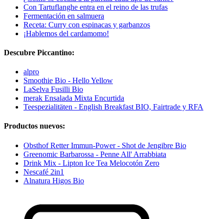
Con Tartuflanghe entra en el reino de las trufas
Fermentación en salmuera
Receta: Curry con espinacas y garbanzos
¡Hablemos del cardamomo!
Descubre Piccantino:
alpro
Smoothie Bio - Hello Yellow
LaSelva Fusilli Bio
merak Ensalada Mixta Encurtida
Teespezialitäten - English Breakfast BIO, Fairtrade y RFA
Productos nuevos:
Obsthof Retter Immun-Power - Shot de Jengibre Bio
Greenomic Barbarossa - Penne All' Arrabbiata
Drink Mix - Lipton Ice Tea Melocotón Zero
Nescafé 2in1
Alnatura Higos Bio