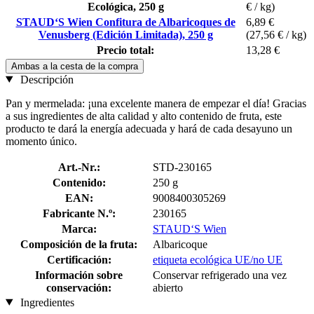
Ecológica, 250 g
€ / kg)
STAUD‘S Wien Confitura de Albaricoques de
6,89 €
Venusberg (Edición Limitada), 250 g
(27,56 € / kg)
Precio total:
13,28 €
Ambas a la cesta de la compra
Descripción
Pan y mermelada: ¡una excelente manera de empezar el día! Gracias
a sus ingredientes de alta calidad y alto contenido de fruta, este
producto te dará la energía adecuada y hará de cada desayuno un
momento único.
Art.-Nr.:
STD-230165
Contenido:
250 g
EAN:
9008400305269
Fabricante N.º:
230165
Marca:
STAUD‘S Wien
Composición de la fruta:
Albaricoque
Certificación:
etiqueta ecológica UE/no UE
Información sobre
Conservar refrigerado una vez
conservación:
abierto
Ingredientes