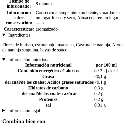
Tiempo de
8 minutos
infusionado:
Información
Conservar a temperatura ambiente, Guardar en
sobre
un lugar fresco y seco, Almacenar en un lugar
conservación:
seco
Características:
aromatizado
Ingredientes
Flores de hibisco, escaramujo, manzana, Cáscara de naranja, Aroma
de naranja sanguina, bayas de saúco
Información nutricional
Información nutricional
por 100 ml
Contenido energético / Calorías
8 / 2 kj / kcal
Grasa
<0,1 g
del cual/de los cuales: Ácidos grasos saturados
<0,1 g
Hidratos de carbono
0,3 g
del cual/de los cuales: azúcar
0,2 g
Proteínas
0,2 g
sal
0,01 g
Información legal
Combina bien con