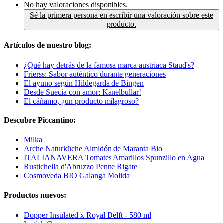
No hay valoraciones disponibles.
Sé la primera persona en escribir una valoración sobre este
producto.
Artículos de nuestro blog:
¿Qué hay detrás de la famosa marca austriaca Staud's?
Frierss: Sabor auténtico durante generaciones
El ayuno según Hildegarda de Bingen
Desde Suecia con amor: Kanelbullar!
El cáñamo, ¿un producto milagroso?
Descubre Piccantino:
Milka
Arche Naturküche Almidón de Maranta Bio
ITALIANAVERA Tomates Amarillos Spunzillo en Agua
Rustichella d'Abruzzo Penne Rigate
Cosmoveda BIO Galanga Molida
Productos nuevos:
Dopper Insulated x Royal Delft - 580 ml