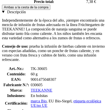
Precio total:
7,38 €
Ambas a la cesta de la compra
Descripción
Independientemente de la época del año, ¡siempre encontrarás una
mezcla de infusión de frutas adecuada en la línea Früchtegarten de
TEEKANNE! La composición de naranja sanguina se puede
disfrutar tanto fría como caliente. A los niños también les encanta
esta variedad como alternativa a los zumos de frutas o refrescos.
Consejo de uso:
prueba la infusión de hierbas caliente en invierno
con especias añadidas, como un ponche de frutas caliente, y en
verano con fruta fresca y cubitos de hielo, como una infusión
refrescante.
Art.-Nr.:
TK-30605
Contenido:
60 g
EAN:
9001475048307
Fabricante N.º:
030605
Marca:
TEEKANNE
Infusiones:
En bolsitas
marca Bio
, EU Bio-Siegel,
etiqueta ecológica
Certificación:
UE/no UE