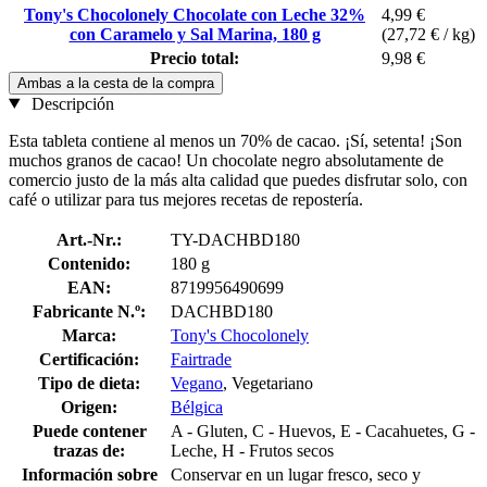
Tony's Chocolonely Chocolate con Leche 32%
4,99 €
con Caramelo y Sal Marina, 180 g
(27,72 € / kg)
Precio total:
9,98 €
Ambas a la cesta de la compra
Descripción
Esta tableta contiene al menos un 70% de cacao. ¡Sí, setenta! ¡Son
muchos granos de cacao! Un chocolate negro absolutamente de
comercio justo de la más alta calidad que puedes disfrutar solo, con
café o utilizar para tus mejores recetas de repostería.
Art.-Nr.:
TY-DACHBD180
Contenido:
180 g
EAN:
8719956490699
Fabricante N.º:
DACHBD180
Marca:
Tony's Chocolonely
Certificación:
Fairtrade
Tipo de dieta:
Vegano
, Vegetariano
Origen:
Bélgica
Puede contener
A - Gluten, C - Huevos, E - Cacahuetes, G -
trazas de:
Leche, H - Frutos secos
Información sobre
Conservar en un lugar fresco, seco y