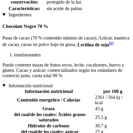
conservación:
protegido de la luz
Características:
sin aceite de palma
Ingredientes
Chocolate Negro 70 %
Pasta de cacao (70 % contenido mínimo de cacao), Azúcar, manteca
[1]
de cacao, cacao en polvo bajo en grasa,
Lecitina de soja
emulsionantes
Puede contener trazas de frutos secos, leche, cacahuetes, huevo y
gluten. Cacao y azúcar: comercializados según los estándares de
comercio justo, cuota total 99 %
Información nutricional
Información nutricional
por 100 g
2361 / 564 kj /
Contenido energético / Calorías
kcal
Grasa
43 g
del cual/de los cuales: Ácidos grasos
25,5 g
saturados
Hidratos de carbono
30,7 g
del cual/de los cuales: azúcar
27 g