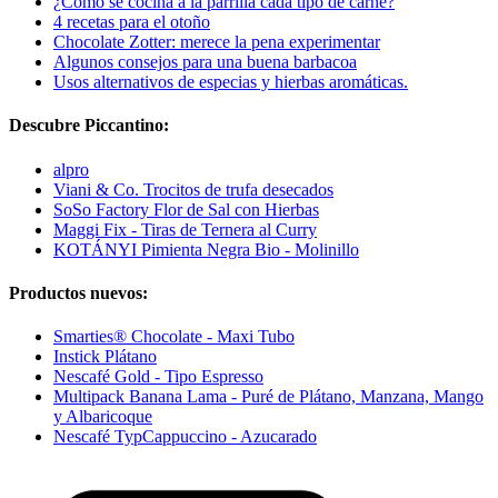
¿Cómo se cocina a la parrilla cada tipo de carne?
4 recetas para el otoño
Chocolate Zotter: merece la pena experimentar
Algunos consejos para una buena barbacoa
Usos alternativos de especias y hierbas aromáticas.
Descubre Piccantino:
alpro
Viani & Co. Trocitos de trufa desecados
SoSo Factory Flor de Sal con Hierbas
Maggi Fix - Tiras de Ternera al Curry
KOTÁNYI Pimienta Negra Bio - Molinillo
Productos nuevos:
Smarties® Chocolate - Maxi Tubo
Instick Plátano
Nescafé Gold - Tipo Espresso
Multipack Banana Lama - Puré de Plátano, Manzana, Mango
y Albaricoque
Nescafé TypCappuccino - Azucarado