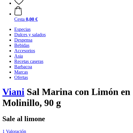
Cesta
0,00 €
Especias
Dulces y salados
Despensa
Bebidas
Accesorios
Asia
Recetas caseras
Barbacoa
Marcas
Ofertas
Viani
Sal Marina con Limón en
Molinillo, 90 g
Sale al limone
1 Valoración