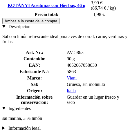
3,99 €
KOTÁNYI Aceitunas con Hierbas, 46 g
(86,74 € / kg)
Precio total:
11,98 €
Ambas a la cesta de la compra
Descripción
Sal con limón refrescante ideal para aves de corral, carne, verduras y
frutas.
Art.-Nr.:
AV-5863
Contenido:
90 g
EAN:
4052667058630
Fabricante N.º:
5863
Marca:
Viani
Sal:
Grueso, En molinillo
Origen:
Italia
Información sobre
Guardar en un lugar fresco y
conservación:
seco
Ingredientes
sal marina, 3 % limón
Información legal