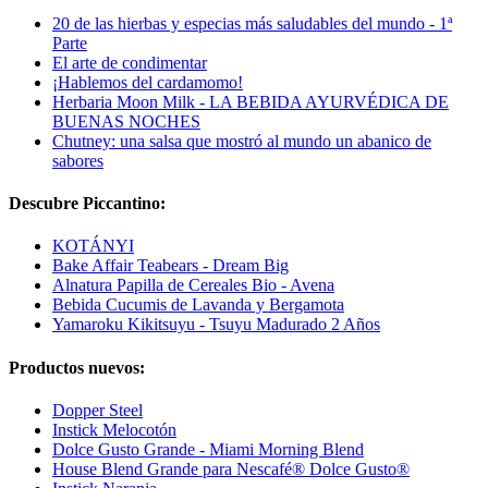
20 de las hierbas y especias más saludables del mundo - 1ª
Parte
El arte de condimentar
¡Hablemos del cardamomo!
Herbaria Moon Milk - LA BEBIDA AYURVÉDICA DE
BUENAS NOCHES
Chutney: una salsa que mostró al mundo un abanico de
sabores
Descubre Piccantino:
KOTÁNYI
Bake Affair Teabears - Dream Big
Alnatura Papilla de Cereales Bio - Avena
Bebida Cucumis de Lavanda y Bergamota
Yamaroku Kikitsuyu - Tsuyu Madurado 2 Años
Productos nuevos:
Dopper Steel
Instick Melocotón
Dolce Gusto Grande - Miami Morning Blend
House Blend Grande para Nescafé® Dolce Gusto®