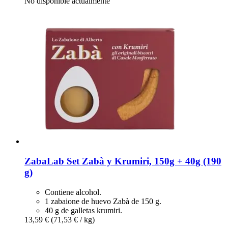
No disponible actualmente
ZabaLab
Set Zabà y Krumiri, 150g + 40g (190
g)
Contiene alcohol.
1 zabaione de huevo Zabà de 150 g.
40 g de galletas krumiri.
13,59 €
(71,53 € / kg)