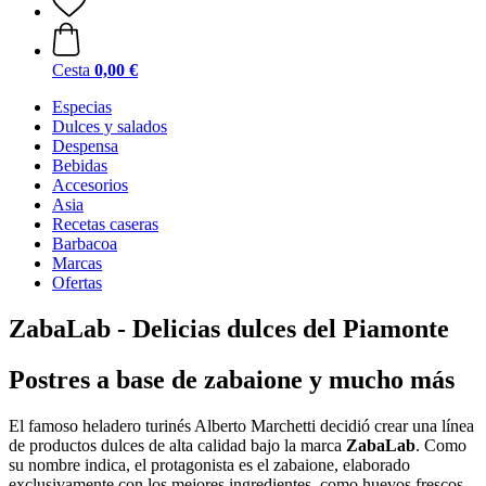
Cesta
0,00 €
Especias
Dulces y salados
Despensa
Bebidas
Accesorios
Asia
Recetas caseras
Barbacoa
Marcas
Ofertas
ZabaLab - Delicias dulces del Piamonte
Postres a base de zabaione y mucho más
El famoso heladero turinés Alberto Marchetti decidió crear una línea
de productos dulces de alta calidad bajo la marca
ZabaLab
. Como
su nombre indica, el protagonista es el zabaione, elaborado
exclusivamente con los mejores ingredientes, como huevos frescos