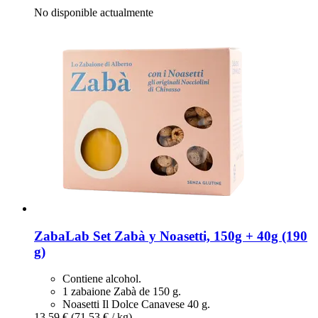
No disponible actualmente
ZabaLab
Set Zabà y Noasetti, 150g + 40g (190
g)
Contiene alcohol.
1 zabaione Zabà de 150 g.
Noasetti Il Dolce Canavese 40 g.
13,59 €
(71,53 € / kg)