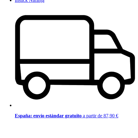
Instick Naranja
España: envío estándar gratuito
a partir de 87,90 €