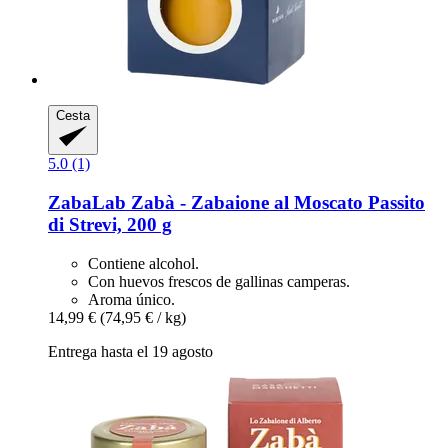
Cesta
5.0 (1)
ZabaLab
Zabà -​ Zabaione al Moscato Passito
di Strevi, 200 g
Contiene alcohol.
Con huevos frescos de gallinas camperas.
Aroma único.
14,99 €
(74,95 € / kg)
Entrega hasta el 19 agosto