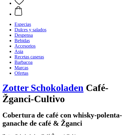
Especias
Dulces y salados
Despensa
Bebidas
Accesorios
Asia
Recetas caseras
Barbacoa
Marcas
Ofertas
Zotter Schokoladen
Café-
Žganci-Cultivo
Cobertura de café con whisky-polenta-
ganache de café & Žganci