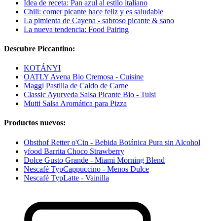
Idea de receta: Pan azul al estilo italiano
Chili: comer picante hace feliz y es saludable
La pimienta de Cayena - sabroso picante & sano
La nueva tendencia: Food Pairing
Descubre Piccantino:
KOTÁNYI
OATLY Avena Bio Cremosa - Cuisine
Maggi Pastilla de Caldo de Carne
Classic Ayurveda Salsa Picante Bio - Tulsi
Mutti Salsa Aromática para Pizza
Productos nuevos:
Obsthof Retter o'Cin - Bebida Botánica Pura sin Alcohol
yfood Barrita Choco Strawberry
Dolce Gusto Grande - Miami Morning Blend
Nescafé TypCappuccino - Menos Dulce
Nescafé TypLatte - Vainilla