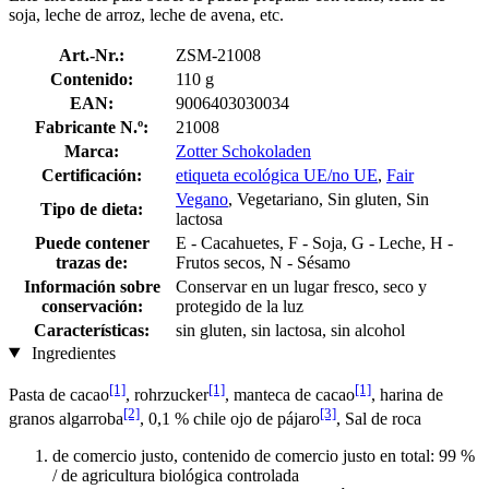
soja, leche de arroz, leche de avena, etc.
Art.-Nr.:
ZSM-21008
Contenido:
110 g
EAN:
9006403030034
Fabricante N.º:
21008
Marca:
Zotter Schokoladen
Certificación:
etiqueta ecológica UE/no UE
,
Fair
Vegano
, Vegetariano, Sin gluten, Sin
Tipo de dieta:
lactosa
Puede contener
E - Cacahuetes, F - Soja, G - Leche, H -
trazas de:
Frutos secos, N - Sésamo
Información sobre
Conservar en un lugar fresco, seco y
conservación:
protegido de la luz
Características:
sin gluten, sin lactosa, sin alcohol
Ingredientes
[1]
[1]
[1]
Pasta de cacao
, rohrzucker
, manteca de cacao
, harina de
[2]
[3]
granos algarroba
, 0,1 % chile ojo de pájaro
, Sal de roca
de comercio justo, contenido de comercio justo en total: 99 %
/ de agricultura biológica controlada