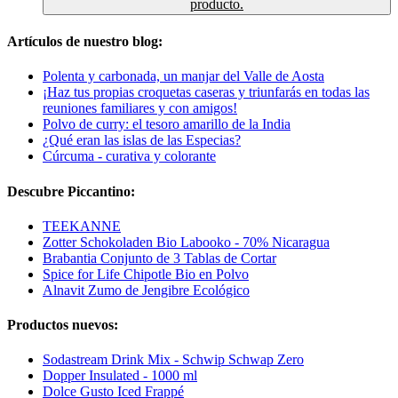
producto.
Artículos de nuestro blog:
Polenta y carbonada, un manjar del Valle de Aosta
¡Haz tus propias croquetas caseras y triunfarás en todas las
reuniones familiares y con amigos!
Polvo de curry: el tesoro amarillo de la India
¿Qué eran las islas de las Especias?
Cúrcuma - curativa y colorante
Descubre Piccantino:
TEEKANNE
Zotter Schokoladen Bio Labooko - 70% Nicaragua
Brabantia Conjunto de 3 Tablas de Cortar
Spice for Life Chipotle Bio en Polvo
Alnavit Zumo de Jengibre Ecológico
Productos nuevos:
Sodastream Drink Mix - Schwip Schwap Zero
Dopper Insulated - 1000 ml
Dolce Gusto Iced Frappé