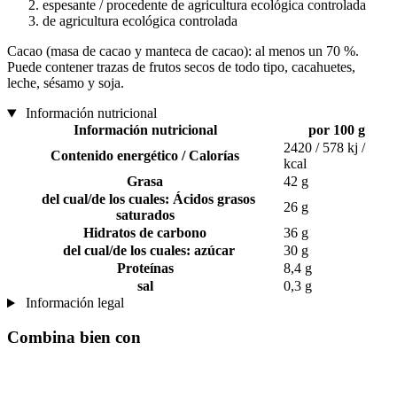
espesante / procedente de agricultura ecológica controlada
de agricultura ecológica controlada
Cacao (masa de cacao y manteca de cacao): al menos un 70 %.
Puede contener trazas de frutos secos de todo tipo, cacahuetes,
leche, sésamo y soja.
Información nutricional
Información nutricional
por 100 g
2420 / 578 kj /
Contenido energético / Calorías
kcal
Grasa
42 g
del cual/de los cuales: Ácidos grasos
26 g
saturados
Hidratos de carbono
36 g
del cual/de los cuales: azúcar
30 g
Proteínas
8,4 g
sal
0,3 g
Información legal
Combina bien con