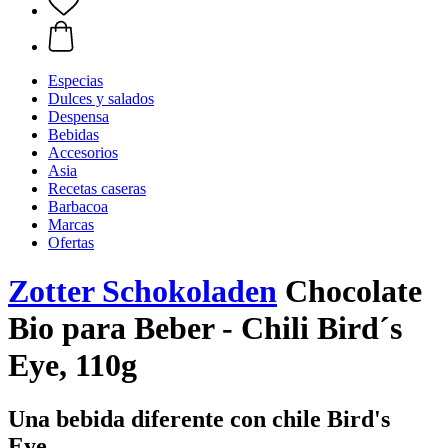
Especias
Dulces y salados
Despensa
Bebidas
Accesorios
Asia
Recetas caseras
Barbacoa
Marcas
Ofertas
Zotter Schokoladen
Chocolate
Bio para Beber - Chili Bird´s
Eye, 110g
Una bebida diferente con chile Bird's
Eye.