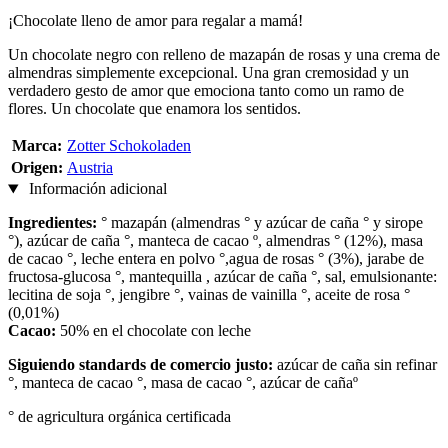
¡Chocolate lleno de amor para regalar a mamá!
Un chocolate negro con relleno de mazapán de rosas y una crema de
almendras simplemente excepcional. Una gran cremosidad y un
verdadero gesto de amor que emociona tanto como un ramo de
flores. Un chocolate que enamora los sentidos.
Marca:
Zotter Schokoladen
Origen:
Austria
Información adicional
Ingredientes:
° mazapán (almendras ° y azúcar de caña ° y sirope
°), azúcar de caña °, manteca de cacao º, almendras ° (12%), masa
de cacao °, leche entera en polvo °,agua de rosas ° (3%), jarabe de
fructosa-glucosa °, mantequilla , azúcar de caña °, sal, emulsionante:
lecitina de soja °, jengibre °, vainas de vainilla °, aceite de rosa °
(0,01%)
Cacao:
50% en el chocolate con leche
Siguiendo standards de comercio justo:
azúcar de caña sin refinar
°, manteca de cacao °, masa de cacao °, azúcar de cañaº
° de agricultura orgánica certificada