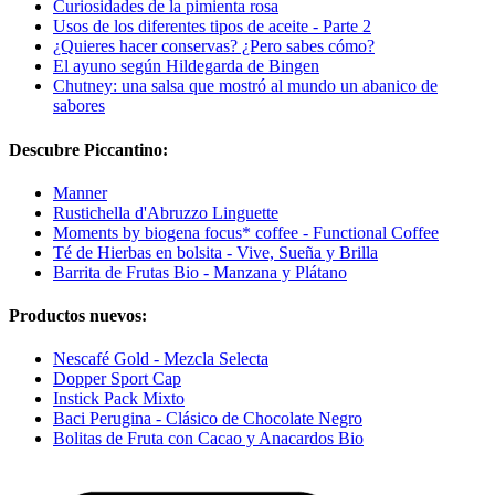
Curiosidades de la pimienta rosa
Usos de los diferentes tipos de aceite - Parte 2
¿Quieres hacer conservas? ¿Pero sabes cómo?
El ayuno según Hildegarda de Bingen
Chutney: una salsa que mostró al mundo un abanico de
sabores
Descubre Piccantino:
Manner
Rustichella d'Abruzzo Linguette
Moments by biogena focus* coffee - Functional Coffee
Té de Hierbas en bolsita - Vive, Sueña y Brilla
Barrita de Frutas Bio - Manzana y Plátano
Productos nuevos:
Nescafé Gold - Mezcla Selecta
Dopper Sport Cap
Instick Pack Mixto
Baci Perugina - Clásico de Chocolate Negro
Bolitas de Fruta con Cacao y Anacardos Bio