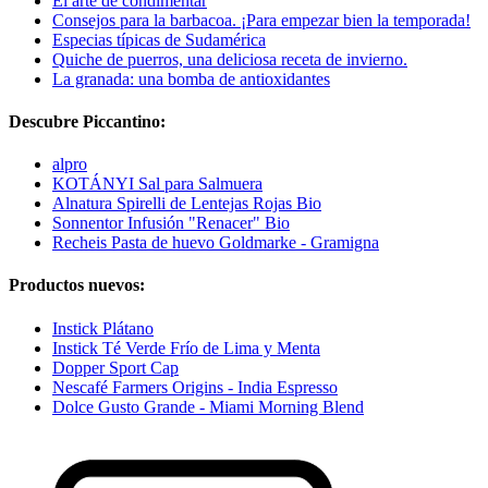
El arte de condimentar
Consejos para la barbacoa. ¡Para empezar bien la temporada!
Especias típicas de Sudamérica
Quiche de puerros, una deliciosa receta de invierno.
La granada: una bomba de antioxidantes
Descubre Piccantino:
alpro
KOTÁNYI Sal para Salmuera
Alnatura Spirelli de Lentejas Rojas Bio
Sonnentor Infusión "Renacer" Bio
Recheis Pasta de huevo Goldmarke - Gramigna
Productos nuevos:
Instick Plátano
Instick Té Verde Frío de Lima y Menta
Dopper Sport Cap
Nescafé Farmers Origins - India Espresso
Dolce Gusto Grande - Miami Morning Blend