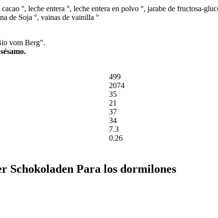
acao °, leche entera °, leche entera en polvo °, jarabe de fructosa-glu
ina de Soja °, vainas de vainilla °
"Bio vom Berg".
 sésamo.
499
2074
35
21
37
34
7.3
0.26
er Schokoladen Para los dormilones