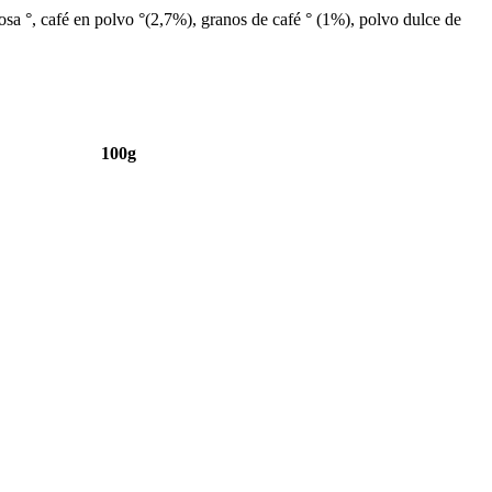
cosa °, café en polvo °(2,7%), granos de café ° (1%), polvo dulce de
100g