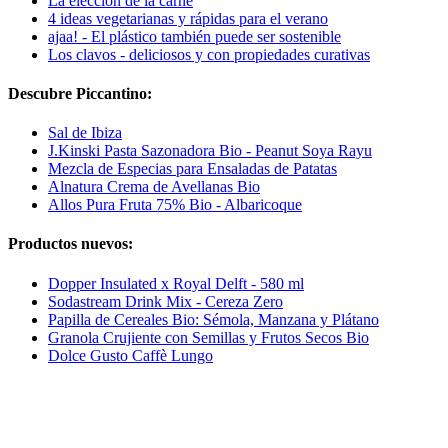
La elección de la carne
4 ideas vegetarianas y rápidas para el verano
ajaa! - El plástico también puede ser sostenible
Los clavos - deliciosos y con propiedades curativas
Descubre Piccantino:
Sal de Ibiza
J.Kinski Pasta Sazonadora Bio - Peanut Soya Rayu
Mezcla de Especias para Ensaladas de Patatas
Alnatura Crema de Avellanas Bio
Allos Pura Fruta 75% Bio - Albaricoque
Productos nuevos:
Dopper Insulated x Royal Delft - 580 ml
Sodastream Drink Mix - Cereza Zero
Papilla de Cereales Bio: Sémola, Manzana y Plátano
Granola Crujiente con Semillas y Frutos Secos Bio
Dolce Gusto Caffè Lungo