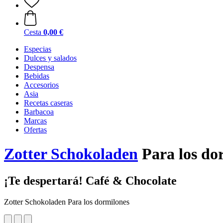
Cesta
0,00 €
Especias
Dulces y salados
Despensa
Bebidas
Accesorios
Asia
Recetas caseras
Barbacoa
Marcas
Ofertas
Zotter Schokoladen
Para los do
¡Te despertará! Café & Chocolate
Zotter Schokoladen Para los dormilones