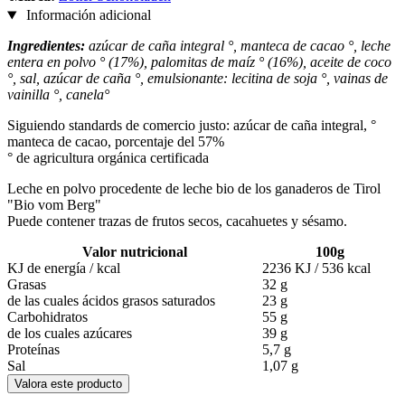
Información adicional
Ingredientes:
azúcar de caña integral °, manteca de cacao °, leche
entera en polvo ° (17%), palomitas de maíz ° (16%), aceite de coco
°, sal, azúcar de caña °, emulsionante: lecitina de soja °, vainas de
vainilla °, canela°
Siguiendo standards de comercio justo: azúcar de caña integral, °
manteca de cacao, porcentaje del 57%
° de agricultura orgánica certificada
Leche en polvo procedente de leche bio de los ganaderos de Tirol
"Bio vom Berg"
Puede contener trazas de frutos secos, cacahuetes y sésamo.
Valor nutricional
100g
KJ de energía / kcal
2236 KJ / 536 kcal
Grasas
32 g
de las cuales ácidos grasos saturados
23 g
Carbohidratos
55 g
de los cuales azúcares
39 g
Proteínas
5,7 g
Sal
1,07 g
Valora este producto