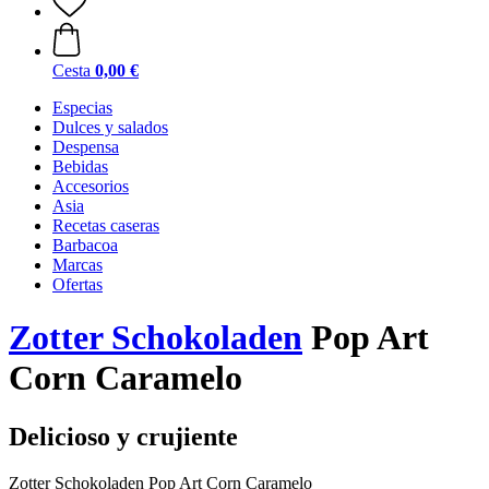
Cesta
0,00 €
Especias
Dulces y salados
Despensa
Bebidas
Accesorios
Asia
Recetas caseras
Barbacoa
Marcas
Ofertas
Zotter Schokoladen
Pop Art
Corn Caramelo
Delicioso y crujiente
Zotter Schokoladen Pop Art Corn Caramelo