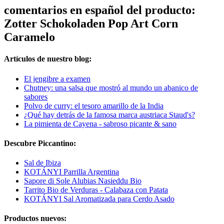
comentarios en español del producto:
Zotter Schokoladen Pop Art Corn
Caramelo
Artículos de nuestro blog:
El jengibre a examen
Chutney: una salsa que mostró al mundo un abanico de
sabores
Polvo de curry: el tesoro amarillo de la India
¿Qué hay detrás de la famosa marca austriaca Staud's?
La pimienta de Cayena - sabroso picante & sano
Descubre Piccantino:
Sal de Ibiza
KOTÁNYI Parrilla Argentina
Sapore di Sole Alubias Nasieddu Bio
Tarrito Bio de Verduras - Calabaza con Patata
KOTÁNYI Sal Aromatizada para Cerdo Asado
Productos nuevos: