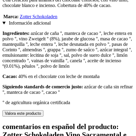
chocolate blanco e incienso. Cobertura de 40% de cacao.
Marca:
Zotter Schokoladen
Información adicional
Ingredientes:
azúcar de caña °, manteca de cacao °, leche entera en
polvo °, vino Zweigelt ° (8%), jarabe de glucosa °, masa de cacao °,
mantequilla °, leche entera °, leche desnatada en polvo °, pasas de
Corinto °, almendras °, grappa °, zumo de saúco °, azúcar integral °,
emulsionante: lecitina de soja °, sal, polvo de suero dulce °, limón
concentrado °, vainas de vainilla °, canela °, aceite de incienso
º(0.01%), pétalos °, polvo de limón
Cacao:
40% en el chocolate con leche de montaña
Siguiendo standards de comercio justo:
azúcar de caña sin refinar
°, manteca de cacao °, cacao °
° de agricultura orgánica certificada
Valora este producto
comentarios en español del producto:
Zotter Schokoladen Vino Sacramental e