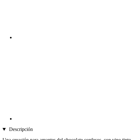
Descripción
Una creación para amantes del chocolate confesos, con vino tinto,