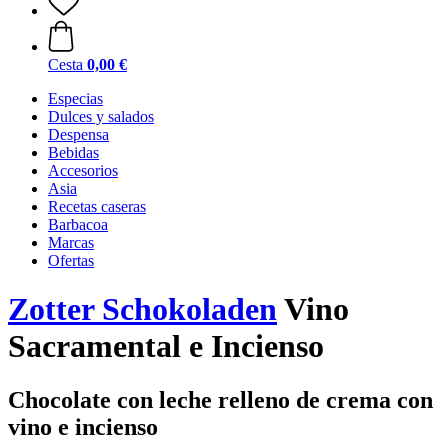
Cesta
0,00 €
Especias
Dulces y salados
Despensa
Bebidas
Accesorios
Asia
Recetas caseras
Barbacoa
Marcas
Ofertas
Zotter Schokoladen
Vino
Sacramental e Incienso
Chocolate con leche relleno de crema con
vino e incienso