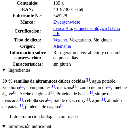
Contenido:
135 g
EAN:
4019736017769
Fabricante N.º:
345228
Marca:
Zwergenwiese
marca Bio
,
etiqueta ecológica UE/no
Certificación:
UE
Tipo de dieta:
Vegano
, Vegetariano, Sin gluten
Origen:
Alemania
Información sobre
Refrigerar una vez abierto y consumir
conservación:
en pocos días
Características:
sin gluten
Ingredientes
[1]
30 % semillas de altramuces dulces cocidas
, agua potable,
[1]
[1]
[1]
[1]
zanahoria
, champiñones
, manzana
, zumo de limón
, miel de
[1]
[1]
[1]
ágave
, Aceite de girasol
, Proteína de habas
, sirope de
[1]
[1]
[1]
[1]
manzana
, cebolla seca
, Sal de roca, curry
,
apio
, almidón
[1]
[1]
de patata
, pimienta de cayena
de producción biológica controlada
Información nutricional