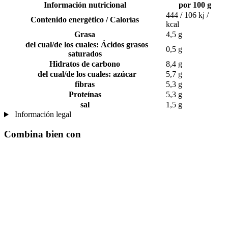
Información nutricional
por 100 g
444 / 106 kj /
Contenido energético / Calorías
kcal
Grasa
4,5 g
del cual/de los cuales: Ácidos grasos
0,5 g
saturados
Hidratos de carbono
8,4 g
del cual/de los cuales: azúcar
5,7 g
fibras
5,3 g
Proteínas
5,3 g
sal
1,5 g
Información legal
Combina bien con