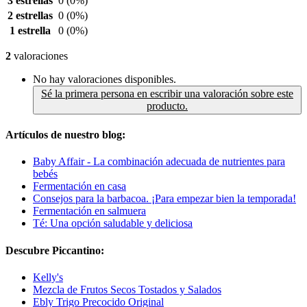
3 estrellas
0
(0%)
2 estrellas
0
(0%)
1 estrella
0
(0%)
2
valoraciones
No hay valoraciones disponibles.
Sé la primera persona en escribir una valoración sobre este
producto.
Artículos de nuestro blog:
Baby Affair - La combinación adecuada de nutrientes para
bebés
Fermentación en casa
Consejos para la barbacoa. ¡Para empezar bien la temporada!
Fermentación en salmuera
Té: Una opción saludable y deliciosa
Descubre Piccantino:
Kelly's
Mezcla de Frutos Secos Tostados y Salados
Ebly Trigo Precocido Original