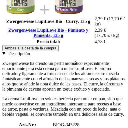
2,39 €
(17,70 € /
Zwergenwiese LupiLove Bio - Curry, 135 g
kg)
Zwergenwiese LupiLove Bio - Pimiento y
2,39 €
Pimienta, 135 g
(17,70 € / kg)
Precio total:
4,78 €
Ambas a la cesta de la compra
Descripción
Zwergenwiese ha creado un perfil aromático especialmente
emocionante para esta crema para untar LupiLove. El aroma
delicado y ligeramente a frutos secos de los altramuces se mezcla
fantásticamente con el afrutado de las manzanas secas y los plátanos
a los que se añade la nota dulce de las pasas. El curry, la cúrcuma y
la pimienta de cayena aportan un toque exótico y especiado.
La crema LupiLove no solo es perfecta para untar en pan, sino que
puede convertirse en un ingrediente interesante para recetas a base
de arroz, pasta o verduras. Mezclada con un poco de leche, nata o
bebida vegetal, se convierte también en una deliciosa salsa de curry.
Art.-Nr.:
BIOG-345228