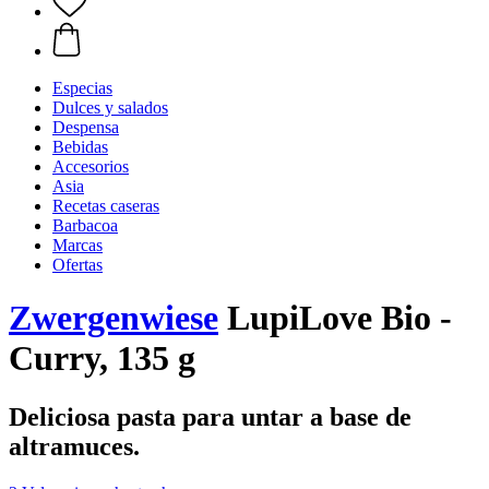
Especias
Dulces y salados
Despensa
Bebidas
Accesorios
Asia
Recetas caseras
Barbacoa
Marcas
Ofertas
Zwergenwiese
LupiLove Bio -
Curry, 135 g
Deliciosa pasta para untar a base de
altramuces.