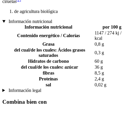
ciruelas
de agricultura biológica
Información nutricional
Información nutricional
por 100 g
1147 / 274 kj /
Contenido energético / Calorías
kcal
Grasa
0,8 g
del cual/de los cuales: Ácidos grasos
0,3 g
saturados
Hidratos de carbono
60 g
del cual/de los cuales: azúcar
36 g
fibras
8,5 g
Proteínas
2,4 g
sal
0,02 g
Información legal
Combina bien con