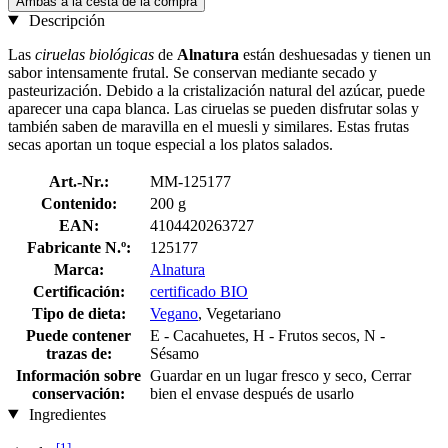
Ambas a la cesta de la compra
Descripción
Las
ciruelas
biológicas
de
Alnatura
están deshuesadas y tienen un
sabor intensamente frutal. Se conservan mediante secado y
pasteurización. Debido a la cristalización natural del azúcar, puede
aparecer una capa blanca. Las ciruelas se pueden disfrutar solas y
también saben de maravilla en el muesli y similares. Estas frutas
secas aportan un toque especial a los platos salados.
Art.-Nr.:
MM-125177
Contenido:
200 g
EAN:
4104420263727
Fabricante N.º:
125177
Marca:
Alnatura
Certificación:
certificado BIO
Tipo de dieta:
Vegano
, Vegetariano
Puede contener
E - Cacahuetes, H - Frutos secos, N -
trazas de:
Sésamo
Información sobre
Guardar en un lugar fresco y seco, Cerrar
conservación:
bien el envase después de usarlo
Ingredientes
[1]