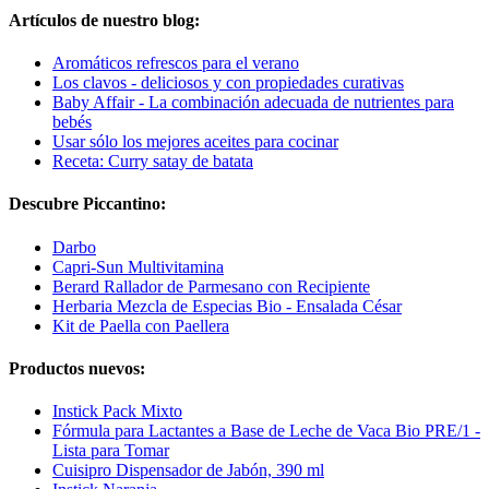
Artículos de nuestro blog:
Aromáticos refrescos para el verano
Los clavos - deliciosos y con propiedades curativas
Baby Affair - La combinación adecuada de nutrientes para
bebés
Usar sólo los mejores aceites para cocinar
Receta: Curry satay de batata
Descubre Piccantino:
Darbo
Capri-Sun Multivitamina
Berard Rallador de Parmesano con Recipiente
Herbaria Mezcla de Especias Bio - Ensalada César
Kit de Paella con Paellera
Productos nuevos:
Instick Pack Mixto
Fórmula para Lactantes a Base de Leche de Vaca Bio PRE/1 -
Lista para Tomar
Cuisipro Dispensador de Jabón, 390 ml